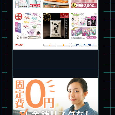
パチ組塗装★バンダイ HG バーグラリードッグ
パチ組塗装★バンダイ HG 1/144 ザブングル