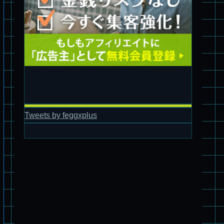
パチ組塗装★PLAMAX 1/24 ストライクドッグ
Tweets by feggxplus
旧キット制作★バンダイ 1/144 ドラグナー2型