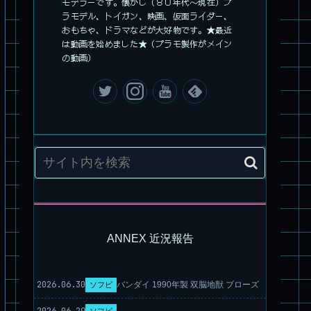
モデラーです。懐かし（８０年代～現在）プ
ラモデル、トイガン、映画、仮面ライダー、
旧キット製作★本家SDマクロス バルキリーVF-1S
おもちゃ、ドラマなどが大好物です。★最近
は動画を始めました★（プラモ製作がメイン
の動画）
パチ組塗装★PLAMAX 1/72 バトロイド・バルキリー VF-1S ロ
イ・フォッカー スペシャル
ANNEX 近況報告
2026.06.30
バンダイ 1990年製 双脳地獣 ブローズ
ソフビ
2026.06.29
ソフビ