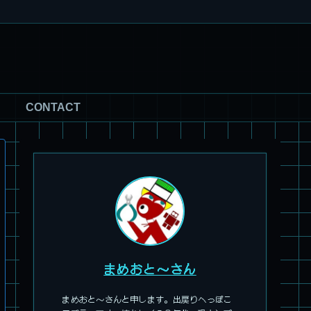
旧キット製作★アリイ 1/72 アーマードバルキリー
CONTACT
パチ組塗装★HG スコープドッグ ターボカスタム サンサ戦 キ
リコ機 & グレゴルー機 HG 拡張パーツセット6.7.8
まめおと～さん
まめおと～さんと申します。出戻りへっぽこ