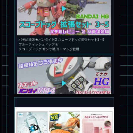
パチ組塗装★バンダイ HG スコープドッグ拡張セット3～5
ブルーティッシュドッグ &
スコープドッグ サンサ戦 リーマン少佐機
旧キット制作★バンダイ 1/144 ドラグナー3型