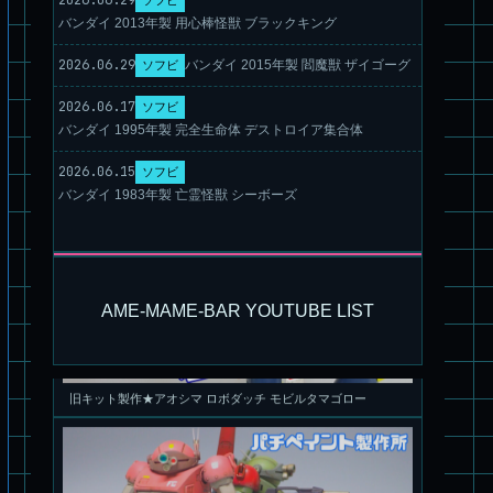
バンダイ 2013年製 用心棒怪獣 ブラックキング
パチ組★WAVE 1/35 マーシィドッグ & ストライクドッグ
2026.06.29
バンダイ 2015年製 閻魔獣 ザイゴーグ
ソフビ
2026.06.17
ソフビ
バンダイ 1995年製 完全生命体 デストロイア集合体
2026.06.15
ソフビ
バンダイ 1983年製 亡霊怪獣 シーボーズ
旧キット製作★アオシマ ロボダッチ モビルタマゴロー
AME-MAME-BAR YOUTUBE LIST