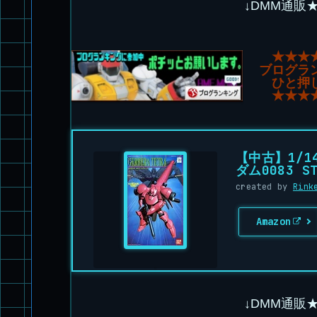
↓DMM通販
★★★
ブログラ
ひと押
★★★
【中古】1/1
ダム0083 ST
created by
Rink
Amazon
↓DMM通販