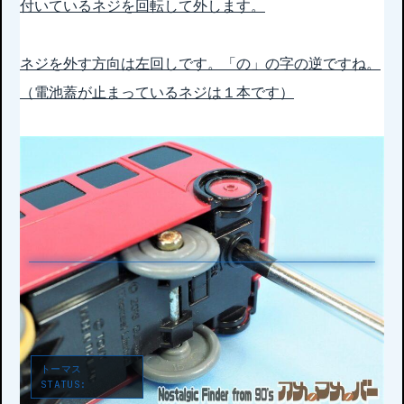
付いているネジを回転して外します。
ネジを外す方向は左回しです。「の」の字の逆ですね。
（電池蓋が止まっているネジは１本です）
トーマス
STATUS:
LOCKED