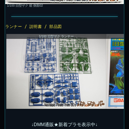
1/100 旧型ザク 箱 側面02
ランナー / 説明書 / 部品図
1/100 旧型ザク ランナー
↓DMM通販★新着プラモ表示中↓