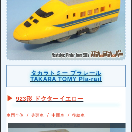
タカラトミー プラレール
TAKARA TOMY Pla-rail
923形 ドクターイエロー
車両全体 / 先頭車 / 中間車 / 後続車
923形 ドクターイエロー 全体