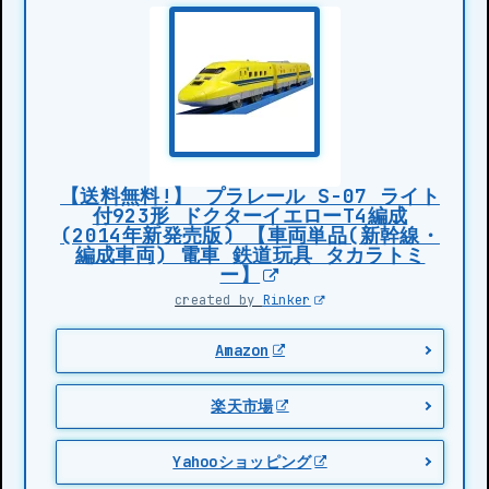
【送料無料!】 プラレール S-07 ライト
付923形 ドクターイエローT4編成
(2014年新発売版) 【車両単品(新幹線・
編成車両) 電車 鉄道玩具 タカラトミ
ー】
created by
Rinker
Amazon
楽天市場
Yahooショッピング