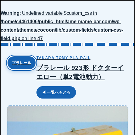
Warning
: Undefined variable $custom_css in
/home/c4461406/public_html/ame-mame-bar.com/wp-
content/themes/cocoon/lib/custom-fields/custom-css-
field.php
on line
47
TAKARA TOMY PLA-RAIL
プラレール
プラレール 923形 ドクターイ
エロー（単2電池動力）
◀ 一覧へもどる