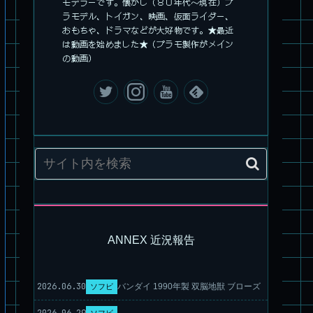
モデラーです。懐かし（８０年代～現在）プ
ラモデル、トイガン、映画、仮面ライダー、
おもちゃ、ドラマなどが大好物です。★最近
は動画を始めました★（プラモ製作がメイン
の動画）
旧キット製作★アオシマ ロボダッチ モビルZ
ANNEX 近況報告
パチ組塗装★モデロイド 1/60 イングラム リアクティブアーマ
ー
2026.06.30
バンダイ 1990年製 双脳地獣 ブローズ
ソフビ
2026.06.29
ソフビ