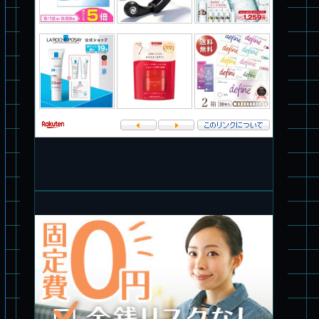
パチ組★WAVE 1/35 マーシィドッグ & ストライクドッグ
旧キット製作★アオシマ ロボダッチ モビルタマゴロー