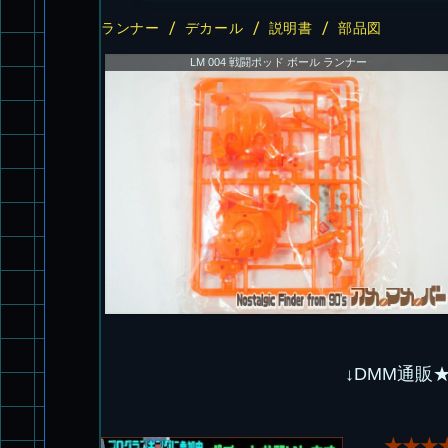
ランナー / デカール / 説明書 / 部品図
LM 004 戦闘ポッド ボール ランナー
↓DMM通販
★★★