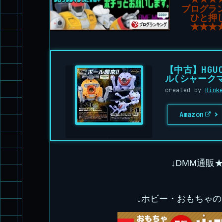
ブログラ
ひと押
★★★
【中古】HGU
ル(シャーク
created by
Rink
Amazon
↓DMM通販
↓ホビー・おもちゃ