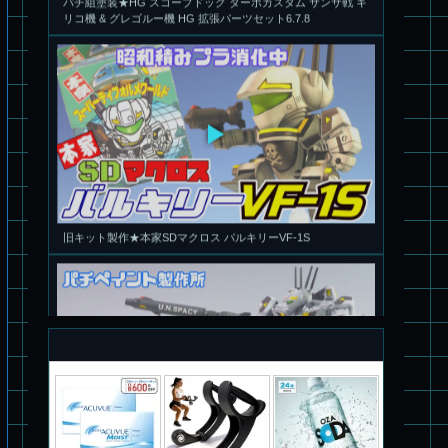
旧キット製作★本家SDマクロス バルキリーVF-1S
パチ組塗装★PLAMAX 1/72 バトロイド・バルキリー VF-1S ロ
イ・フォッカー スペシャル