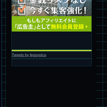
パチ組塗装★バンダイ HG スコープドッグ拡張セット3～5
ブルーティッシュドッグ &
スコープドッグ サンサ戦 リーマン少佐機
Tweets by feggxplus
旧キット制作★バンダイ 1/144 ドラグナー3型