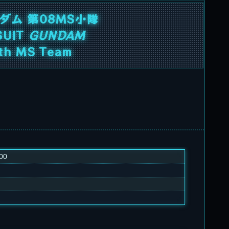
ダム 第08MS小隊
SUIT
GUNDAM
th MS Team
00