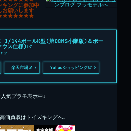
ンキングに参加中
しお願いします
★★★★★★★
C 1/144ボールK型(第08MS小隊版)＆ボー
マウス仕様)
er
楽天市場
Yahooショッピング
★人気プラモ表示中↓
の高価買取はトイズキングへ↓