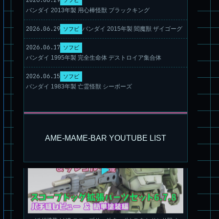
バンダイ 2013年製 用心棒怪獣 ブラックキング
2026.06.29
バンダイ 2015年製 閻魔獣 ザイゴーグ
ソフビ
2026.06.17
ソフビ
バンダイ 1995年製 完全生命体 デストロイア集合体
旧キット製作★アリイ 1/72 アーマードバルキリー
2026.06.15
ソフビ
バンダイ 1983年製 亡霊怪獣 シーボーズ
AME-MAME-BAR YOUTUBE LIST
パチ組塗装★HG スコープドッグ ターボカスタム サンサ戦 キ
リコ機 & グレゴルー機 HG 拡張パーツセット6.7.8