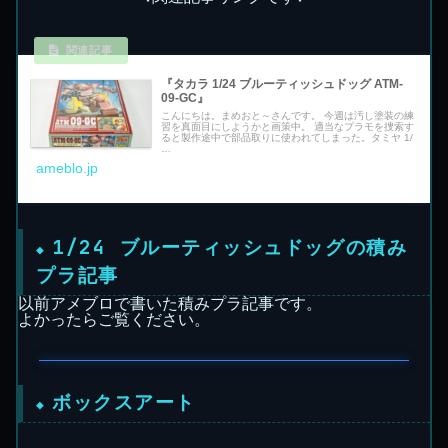
『タカラ 1/24 ブルーティッシュドッグ ATM-
09-GC』
こんにちは。まめおと～さんです。 今週は汚し塗装の練
習を真面目にしようかと画策中。 適当なプラモを捜索す
ると製作途中で部品取りに使われてしまった。タミヤ 1/
…
ameblo.jp
1/24 ブルーティッシュドッグの積み
プラ記事
以前アメブロで書いた積みプラ記事です。
よかったらご覧ください。
ボックスアート