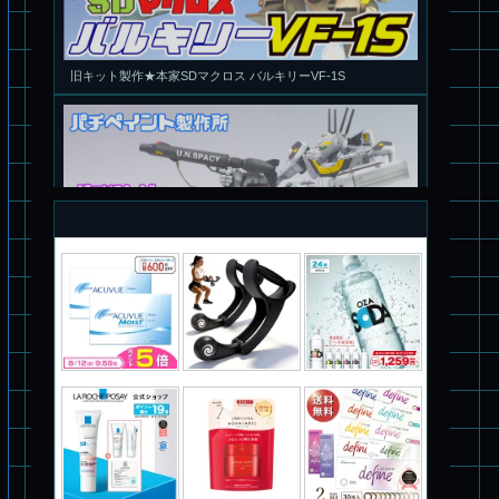
パチ組塗装★PLAMAX 1/72 バトロイド・バルキリー VF-1S ロ
イ・フォッカー スペシャル
パチ組★WAVE 1/35 マーシィドッグ & ストライクドッグ