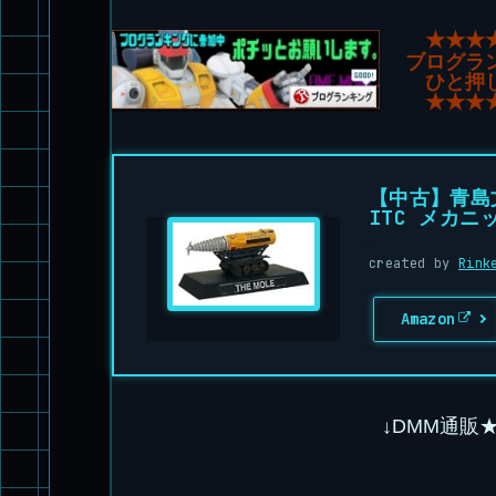
★★★
ブログラ
ひと押
★★★
【中古】青島
ITC メカ
created by
Rink
Amazon
↓DMM通販