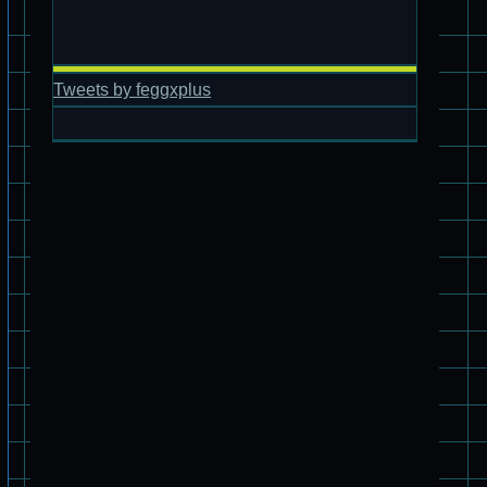
スコープドッグ サンサ戦 リーマン少佐機
Tweets by feggxplus
旧キット制作★バンダイ 1/144 ドラグナー3型
パチ組塗装★バンダイ HG バーグラリードッグ