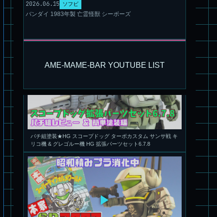
2026.06.15
ソフビ
バンダイ 1983年製 亡霊怪獣 シーボーズ
AME-MAME-BAR YOUTUBE LIST
パチ組塗装★HG スコープドッグ ターボカスタム サンサ戦 キ
リコ機 & グレゴルー機 HG 拡張パーツセット6.7.8
旧キット製作★本家SDマクロス バルキリーVF-1S