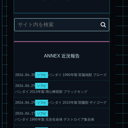
パチ組塗装★モデロイド 1/60 イングラム リアクティブアーマ
ANNEX 近況報告
ー
2026.06.30
バンダイ 1990年製 双脳地獣 ブローズ
ソフビ
2026.06.29
ソフビ
バンダイ 2013年製 用心棒怪獣 ブラックキング
2026.06.29
バンダイ 2015年製 閻魔獣 ザイゴーグ
ソフビ
2026.06.17
ソフビ
バンダイ 1995年製 完全生命体 デストロイア集合体
旧キット製作★アリイ 1/72 アーマードバルキリー