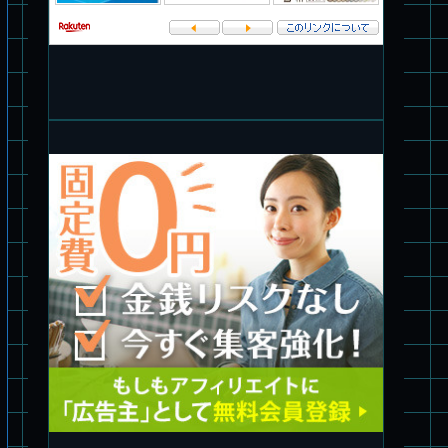
ェットモグラ デカール
旧キット製作★アオシマ ロボダッチ モビルタマゴロー
パチ組塗装★バンダイ HG スコープドッグ拡張セット3～5
ブルーティッシュドッグ &