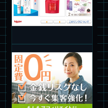
パチ組★WAVE 1/35 マーシィドッグ & ストライクドッグ
旧キット製作★アオシマ ロボダッチ モビルタマゴロー