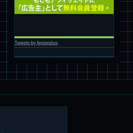
Tweets by feggxplus
パチ組塗装★バンダイ HG スコープドッグ拡張セット3～5
ブルーティッシュドッグ &
スコープドッグ サンサ戦 リーマン少佐機
旧キット制作★バンダイ 1/144 ドラグナー3型