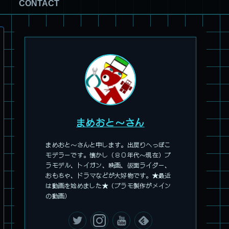
CONTACT
旧キット製作★アオシマ ロボダッチ モビルZ
まめおと～さん
まめおと～さんと申します。出戻りへっぽこ
モデラーです。懐かし（８０年代～現在）プ
ラモデル、トイガン、映画、仮面ライダー、
おもちゃ、ドラマなどが大好物です。★最近
は動画を始めました★（プラモ製作がメイン
パチ組塗装★モデロイド 1/60 イングラム リアクティブアーマ
の動画）
ー