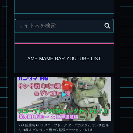
旧キット製作★アリイ 1/72 アーマードバルキリー
AME-MAME-BAR YOUTUBE LIST
パチ組塗装★HG スコープドッグ ターボカスタム サンサ戦 キ
リコ機 & グレゴルー機 HG 拡張パーツセット6.7.8