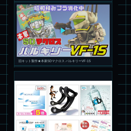
旧キット製作★本家SDマクロス バルキリーVF-1S
パチ組塗装★PLAMAX 1/72 バトロイド・バルキリー VF-1S ロ
イ・フォッカー スペシャル