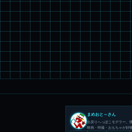
まめおと～さん
出戻りへっぽこモデラー。懐
映画・特撮・おもちゃが好