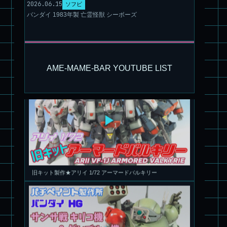
2026.06.15
ソフビ
バンダイ 1983年製 亡霊怪獣 シーボーズ
パチ組塗装★モデロイド 1/60 イングラム リアクティブアーマ
ー
AME-MAME-BAR YOUTUBE LIST
旧キット製作★アリイ 1/72 アーマードバルキリー