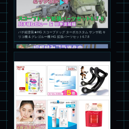
パチ組塗装★HG スコープドッグ ターボカスタム サンサ戦 キ
リコ機 & グレゴルー機 HG 拡張パーツセット6.7.8
旧キット製作★本家SDマクロス バルキリーVF-1S