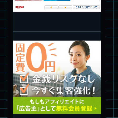
パチ組塗装★PLAMAX 1/72 バトロイド・バルキリー VF-1S ロ
イ・フォッカー スペシャル
パチ組★WAVE 1/35 マーシィドッグ & ストライクドッグ