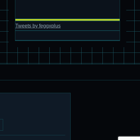
旧キット製作★アオシマ ロボダッチ モビルタマゴロー
Tweets by feggxplus
パチ組塗装★バンダイ HG スコープドッグ拡張セット3～5
ブルーティッシュドッグ &
スコープドッグ サンサ戦 リーマン少佐機