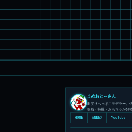
まめおと～さん
出戻りへっぽこモデラー。懐
映画・特撮・おもちゃが好
HOME
ANNEX
YouTube