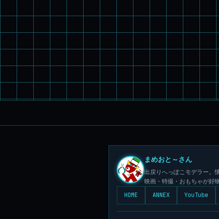
まめおと～さん
出戻りへっぽこモデラー。懐
映画・特撮・おもちゃが好
HOME
ANNEX
YouTube