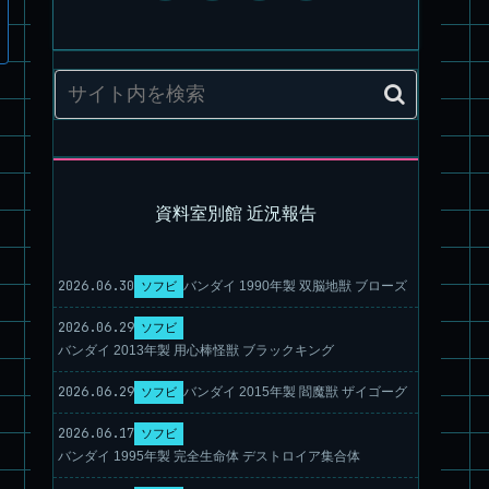
パチ組塗装★HG スコープドッグ ターボカスタム サンサ戦 キ
リコ機 & グレゴルー機 HG 拡張パーツセット6.7.8
資料室別館 近況報告
2026.06.30
バンダイ 1990年製 双脳地獣 ブローズ
ソフビ
2026.06.29
ソフビ
バンダイ 2013年製 用心棒怪獣 ブラックキング
2026.06.29
バンダイ 2015年製 閻魔獣 ザイゴーグ
ソフビ
2026.06.17
ソフビ
旧キット製作★本家SDマクロス バルキリーVF-1S
バンダイ 1995年製 完全生命体 デストロイア集合体