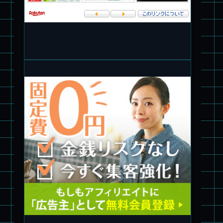
旧キット制作★バンダイ 1/144 ドラグナー3型
パチ組塗装★バンダイ HG バーグラリードッグ