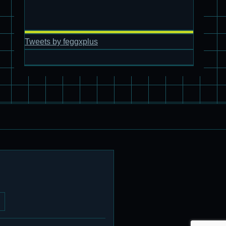
Tweets by feggxplus
パチ組塗装★バンダイ HG 1/144 ザブングル
パチ組塗装★PLAMAX 1/24 ストライクドッグ