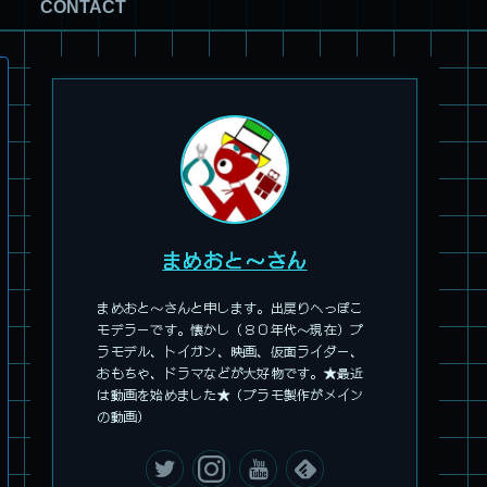
CONTACT
パチ組塗装★モデロイド 1/60 イングラム リアクティブアーマ
ー
まめおと～さん
まめおと～さんと申します。出戻りへっぽこ
モデラーです。懐かし（８０年代～現在）プ
ラモデル、トイガン、映画、仮面ライダー、
おもちゃ、ドラマなどが大好物です。★最近
は動画を始めました★（プラモ製作がメイン
の動画）
旧キット製作★アリイ 1/72 アーマードバルキリー