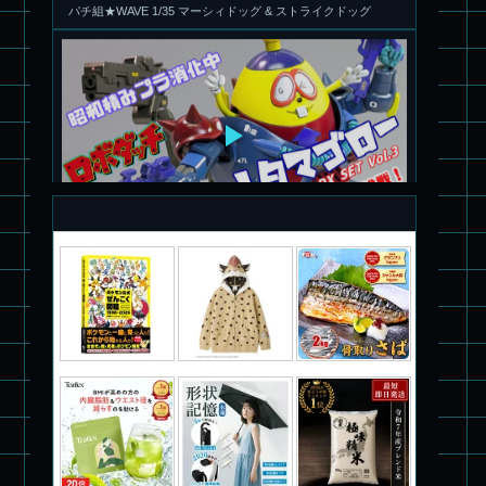
旧キット製作★アオシマ ロボダッチ モビルタマゴロー
パチ組塗装★バンダイ HG スコープドッグ拡張セット3～5
ブルーティッシュドッグ &
スコープドッグ サンサ戦 リーマン少佐機