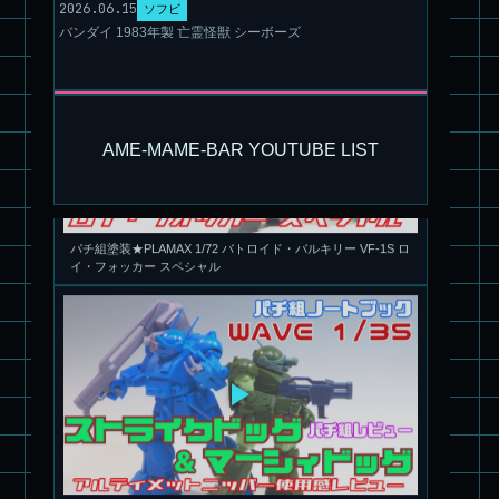
2026.06.15
ソフビ
バンダイ 1983年製 亡霊怪獣 シーボーズ
AME-MAME-BAR YOUTUBE LIST
パチ組塗装★PLAMAX 1/72 バトロイド・バルキリー VF-1S ロ
イ・フォッカー スペシャル
パチ組★WAVE 1/35 マーシィドッグ & ストライクドッグ