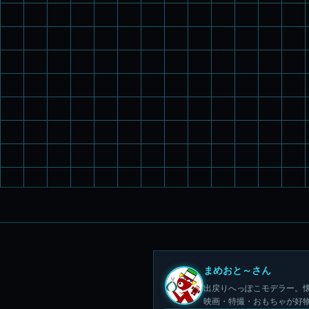
まめおと～さん
出戻りへっぽこモデラー。懐
映画・特撮・おもちゃが好