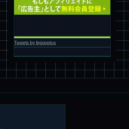
旧キット製作★アオシマ ロボダッチ モビルタマゴロー
Tweets by feggxplus
パチ組塗装★バンダイ HG スコープドッグ拡張セット3～5
ブルーティッシュドッグ &
スコープドッグ サンサ戦 リーマン少佐機