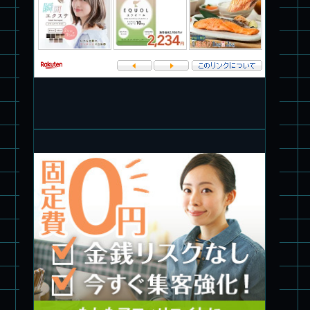
パチ組塗装★PLAMAX 1/72 バトロイド・バルキリー VF-1S ロ
イ・フォッカー スペシャル
パチ組★WAVE 1/35 マーシィドッグ & ストライクドッグ