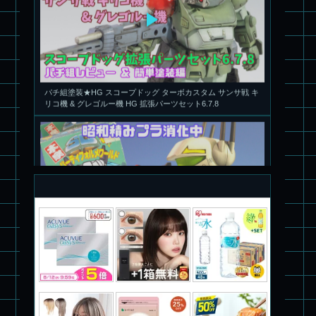
パチ組塗装★HG スコープドッグ ターボカスタム サンサ戦 キ
リコ機 & グレゴルー機 HG 拡張パーツセット6.7.8
旧キット製作★本家SDマクロス バルキリーVF-1S