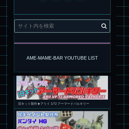
パチ組塗装★モデロイド 1/60 イングラム リアクティブアーマ
ー
AME-MAME-BAR YOUTUBE LIST
旧キット製作★アリイ 1/72 アーマードバルキリー