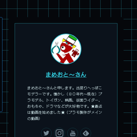
まめおと～さん
まめおと～さんと申します。出戻りへっぽこ
モデラーです。懐かし（８０年代～現在）プ
旧キット製作★アオシマ ロボダッチ モビルZ
ラモデル、トイガン、映画、仮面ライダー、
おもちゃ、ドラマなどが大好物です。★最近
は動画を始めました★（プラモ製作がメイン
の動画）