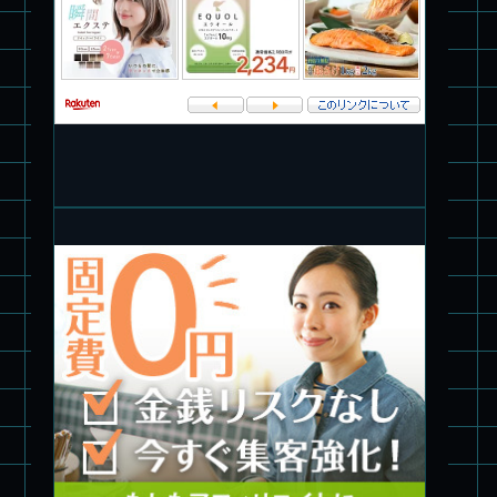
パチ組塗装★PLAMAX 1/72 バトロイド・バルキリー VF-1S ロ
イ・フォッカー スペシャル
パチ組★WAVE 1/35 マーシィドッグ & ストライクドッグ