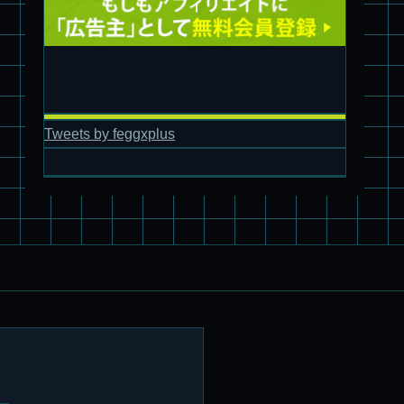
旧キット製作★アオシマ ロボダッチ モビルタマゴロー
Tweets by feggxplus
パチ組塗装★バンダイ HG スコープドッグ拡張セット3～5
ブルーティッシュドッグ &
スコープドッグ サンサ戦 リーマン少佐機