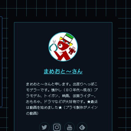
まめおと～さん
まめおと～さんと申します。出戻りへっぽこ
旧キット製作★アオシマ ロボダッチ モビルZ
モデラーです。懐かし（８０年代～現在）プ
ラモデル、トイガン、映画、仮面ライダー、
おもちゃ、ドラマなどが大好物です。★最近
は動画を始めました★（プラモ製作がメイン
の動画）