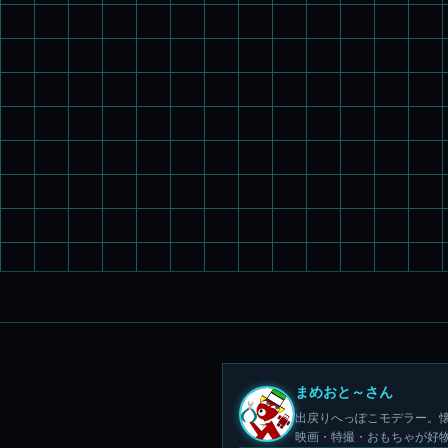
まめおと～さん
出戻りへっぽこモデラー。懐
映画・特撮・おもちゃが好