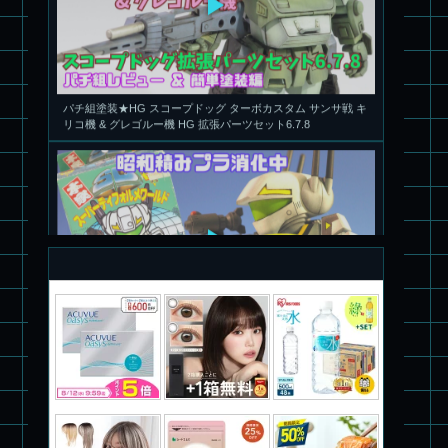
パチ組塗装★HG スコープドッグ ターボカスタム サンサ戦 キ
リコ機 & グレゴルー機 HG 拡張パーツセット6.7.8
旧キット製作★本家SDマクロス バルキリーVF-1S