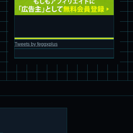
パチ組塗装★バンダイ HG スコープドッグ拡張セット3～5
ブルーティッシュドッグ &
Tweets by feggxplus
スコープドッグ サンサ戦 リーマン少佐機
旧キット制作★バンダイ 1/144 ドラグナー3型