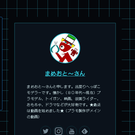
旧キット製作★アオシマ ロボダッチ モビルZ
まめおと～さん
まめおと～さんと申します。出戻りへっぽこ
モデラーです。懐かし（８０年代～現在）プ
ラモデル、トイガン、映画、仮面ライダー、
パチ組塗装★モデロイド 1/60 イングラム リアクティブアーマ
おもちゃ、ドラマなどが大好物です。★最近
ー
は動画を始めました★（プラモ製作がメイン
の動画）