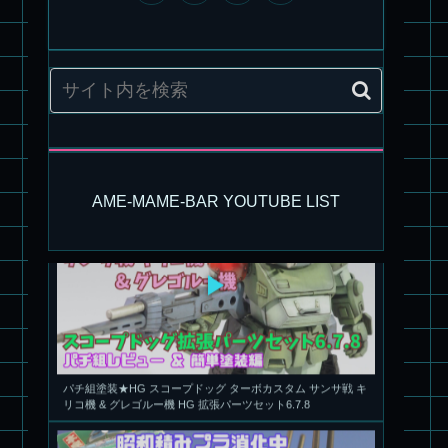
旧キット製作★アリイ 1/72 アーマードバルキリー
AME-MAME-BAR YOUTUBE LIST
パチ組塗装★HG スコープドッグ ターボカスタム サンサ戦 キ
リコ機 & グレゴルー機 HG 拡張パーツセット6.7.8