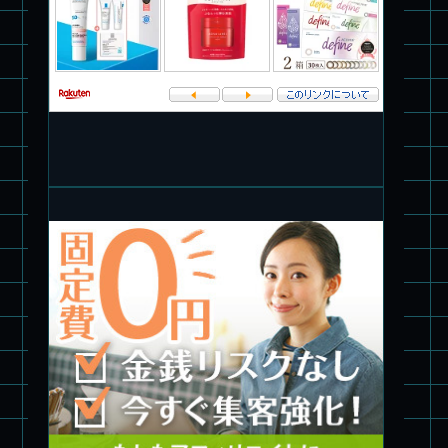
パチ組★WAVE 1/35 マーシィドッグ & ストライクドッグ
旧キット製作★アオシマ ロボダッチ モビルタマゴロー