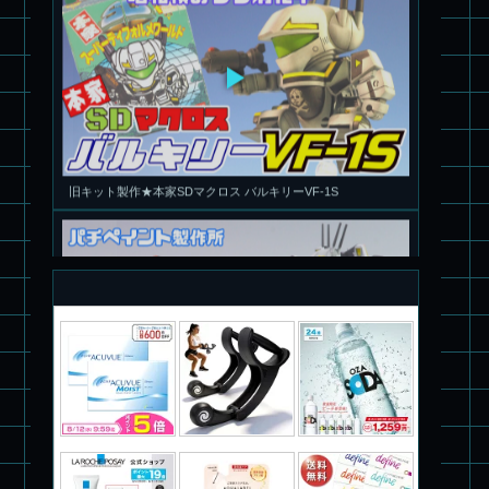
旧キット製作★本家SDマクロス バルキリーVF-1S
パチ組塗装★PLAMAX 1/72 バトロイド・バルキリー VF-1S ロ
イ・フォッカー スペシャル