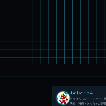
まめおと～さん
出戻りへっぽこモデラー。懐
映画・特撮・おもちゃが好