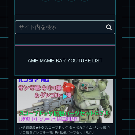
旧キット製作★アリイ 1/72 アーマードバルキリー
AME-MAME-BAR YOUTUBE LIST
パチ組塗装★HG スコープドッグ ターボカスタム サンサ戦 キ
リコ機 & グレゴルー機 HG 拡張パーツセット6.7.8