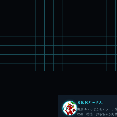
まめおと～さん
出戻りへっぽこモデラー。懐
映画・特撮・おもちゃが好