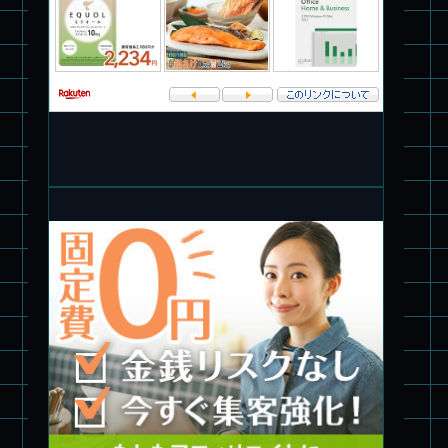
パチ組★WAVE 1/35 マーシィドッグ & ストライクドッグ
旧キット製作★アオシマ ロボダッチ モビルタマゴロー