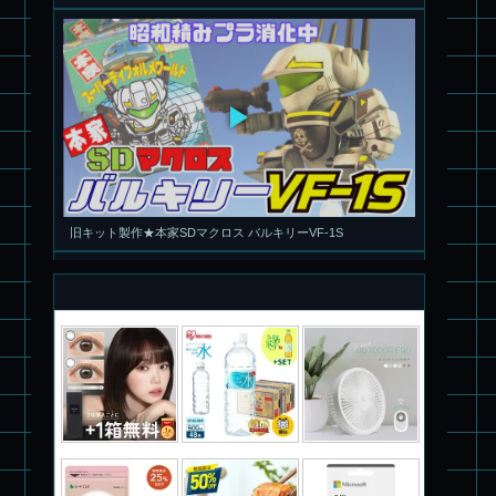
旧キット製作★本家SDマクロス バルキリーVF-1S
パチ組塗装★PLAMAX 1/72 バトロイド・バルキリー VF-1S ロ
イ・フォッカー スペシャル