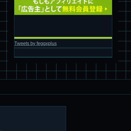
Tweets by feggxplus
パチ組塗装★バンダイ HG スコープドッグ拡張セット3～5
ブルーティッシュドッグ &
スコープドッグ サンサ戦 リーマン少佐機
旧キット制作★バンダイ 1/144 ドラグナー3型