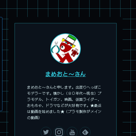
旧キット製作★アオシマ ロボダッチ モビルZ
まめおと～さん
まめおと～さんと申します。出戻りへっぽこ
モデラーです。懐かし（８０年代～現在）プ
ラモデル、トイガン、映画、仮面ライダー、
おもちゃ、ドラマなどが大好物です。★最近
は動画を始めました★（プラモ製作がメイン
パチ組塗装★モデロイド 1/60 イングラム リアクティブアーマ
の動画）
ー