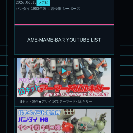
2026.06.15
ソフビ
バンダイ 1983年製 亡霊怪獣 シーボーズ
パチ組塗装★モデロイド 1/60 イングラム リアクティブアーマ
ー
AME-MAME-BAR YOUTUBE LIST
旧キット製作★アリイ 1/72 アーマードバルキリー