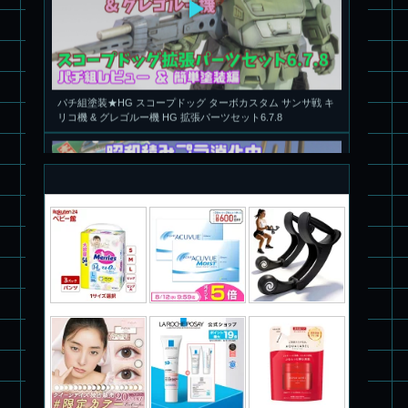
パチ組塗装★HG スコープドッグ ターボカスタム サンサ戦 キ
リコ機 & グレゴルー機 HG 拡張パーツセット6.7.8
旧キット製作★本家SDマクロス バルキリーVF-1S