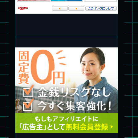
パチ組塗装★PLAMAX 1/72 バトロイド・バルキリー VF-1S ロ
イ・フォッカー スペシャル
パチ組★WAVE 1/35 マーシィドッグ & ストライクドッグ