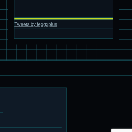
旧キット製作★アオシマ ロボダッチ モビルタマゴロー
Tweets by feggxplus
パチ組塗装★バンダイ HG スコープドッグ拡張セット3～5
ブルーティッシュドッグ &
スコープドッグ サンサ戦 リーマン少佐機