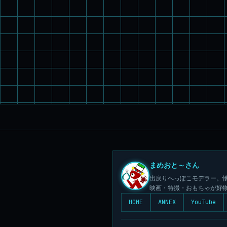
まめおと～さん
出戻りへっぽこモデラー。懐
映画・特撮・おもちゃが好
HOME
ANNEX
YouTube