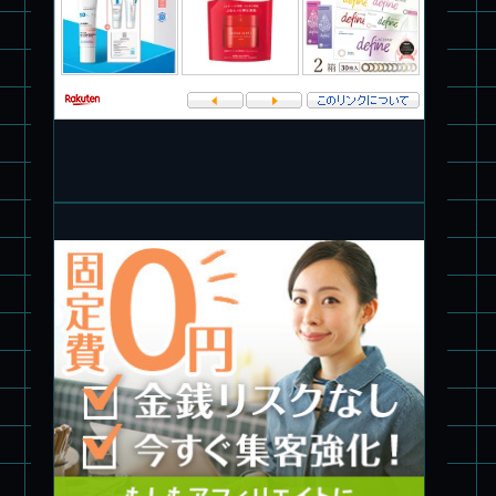
パチ組★WAVE 1/35 マーシィドッグ & ストライクドッグ
旧キット製作★アオシマ ロボダッチ モビルタマゴロー