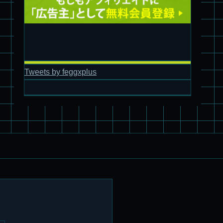
Tweets by feggxplus
パチ組塗装★バンダイ HG スコープドッグ拡張セット3～5
ブルーティッシュドッグ &
スコープドッグ サンサ戦 リーマン少佐機
旧キット制作★バンダイ 1/144 ドラグナー3型