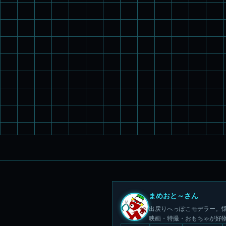
まめおと～さん
出戻りへっぽこモデラー。懐
映画・特撮・おもちゃが好