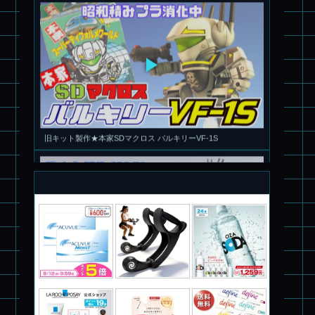
旧キット製作★本家SDマクロス バルキリーVF-1S
パチ組塗装★PLAMAX 1/72 バトロイド・バルキリー VF-1S ロ
イ・フォッカー スペシャル