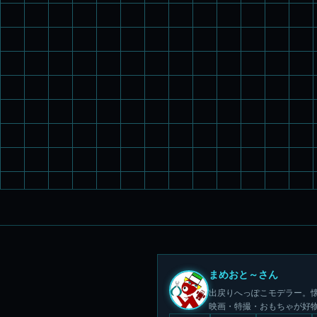
まめおと～さん
出戻りへっぽこモデラー。懐
映画・特撮・おもちゃが好