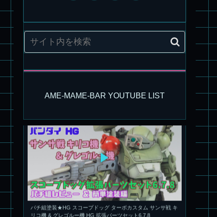
旧キット製作★アリイ 1/72 アーマードバルキリー
AME-MAME-BAR YOUTUBE LIST
パチ組塗装★HG スコープドッグ ターボカスタム サンサ戦 キ
リコ機 & グレゴルー機 HG 拡張パーツセット6.7.8