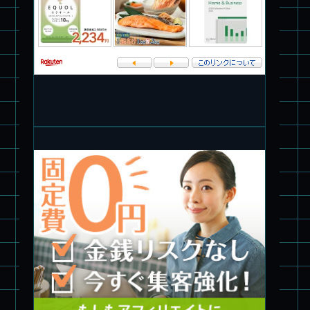
パチ組★WAVE 1/35 マーシィドッグ & ストライクドッグ
旧キット製作★アオシマ ロボダッチ モビルタマゴロー