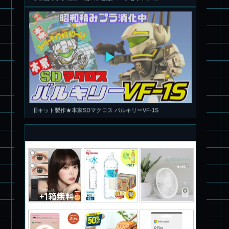
旧キット製作★本家SDマクロス バルキリーVF-1S
パチ組塗装★PLAMAX 1/72 バトロイド・バルキリー VF-1S ロ
イ・フォッカー スペシャル