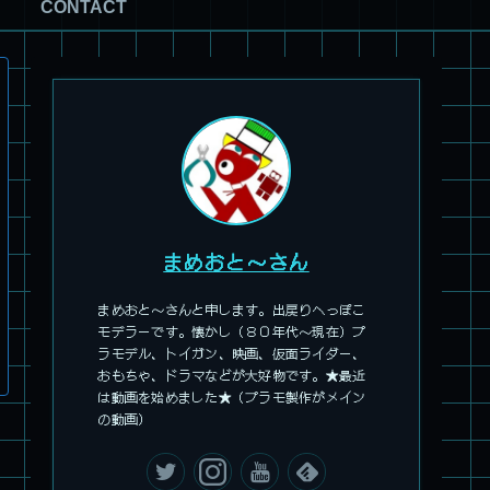
CONTACT
旧キット製作★アオシマ ロボダッチ モビルZ
まめおと～さん
まめおと～さんと申します。出戻りへっぽこ
モデラーです。懐かし（８０年代～現在）プ
ラモデル、トイガン、映画、仮面ライダー、
おもちゃ、ドラマなどが大好物です。★最近
は動画を始めました★（プラモ製作がメイン
パチ組塗装★モデロイド 1/60 イングラム リアクティブアーマ
の動画）
ー