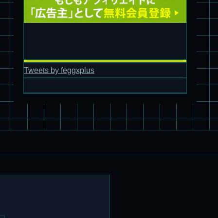
Tweets by feggxplus
パチ組塗装★バンダイ HG スコープドッグ拡張セット3～5
ブルーティッシュドッグ &
スコープドッグ サンサ戦 リーマン少佐機
旧キット制作★バンダイ 1/144 ドラグナー3型