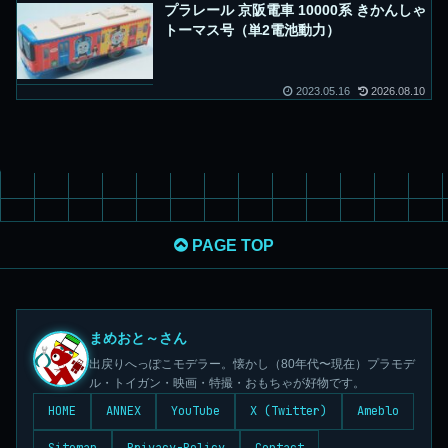
プラレール 京阪電車 10000系 きかんしゃ
トーマス号（単2電池動力）
2023.05.16
2026.08.10
PAGE TOP
まめおと～さん
出戻りへっぽこモデラー。懐かし（80年代〜現在）プラモデ
ル・トイガン・映画・特撮・おもちゃが好物です。
HOME
ANNEX
YouTube
X (Twitter)
Ameblo
Sitemap
Privacy-Policy
Contact