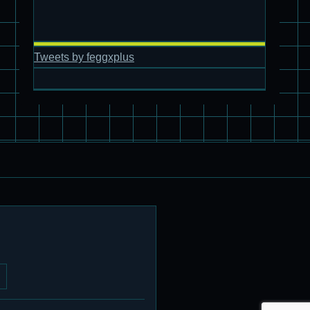
旧キット製作★アオシマ ロボダッチ モビルタマゴロー
Tweets by feggxplus
パチ組塗装★バンダイ HG スコープドッグ拡張セット3～5
ブルーティッシュドッグ &
スコープドッグ サンサ戦 リーマン少佐機