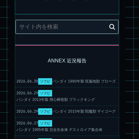
ANNEX 近況報告
旧キット製作★アオシマ ロボダッチ モビルZ
2026.06.30
バンダイ 1990年製 双脳地獣 ブローズ
ソフビ
2026.06.29
ソフビ
バンダイ 2013年製 用心棒怪獣 ブラックキング
2026.06.29
バンダイ 2015年製 閻魔獣 ザイゴーグ
ソフビ
2026.06.17
ソフビ
バンダイ 1995年製 完全生命体 デストロイア集合体
パチ組塗装★モデロイド 1/60 イングラム リアクティブアーマ
ー