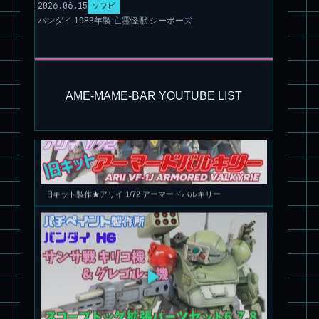
2026.06.15
ソフビ
バンダイ 1983年製 亡霊怪獣 シーボーズ
AME-MAME-BAR YOUTUBE LIST
旧キット製作★アリイ 1/72 アーマードバルキリー
パチ組塗装★HG スコープドッグ ターボカスタム サンサ戦 キ