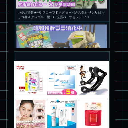
リコ機 & グレゴルー機 HG 拡張パーツセット6.7.8
旧キット製作★本家SDマクロス バルキリーVF-1S
パチ組塗装★PLAMAX 1/72 バトロイド・バルキリー VF-1S ロ