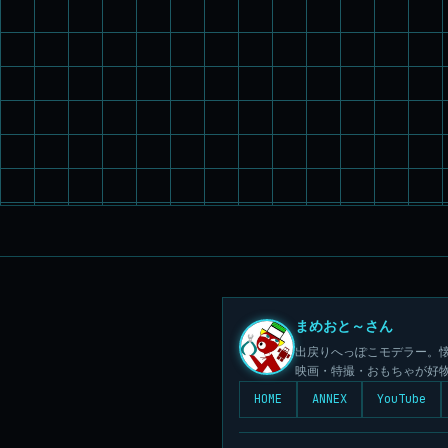
まめおと～さん
出戻りへっぽこモデラー。懐
映画・特撮・おもちゃが好
HOME
ANNEX
YouTube