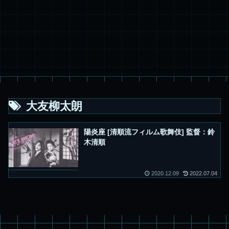
大友柳太朗
陽炎座 [清順流フィルム歌舞伎] 監督：鈴
木清順
2020.12.09
2022.07.04