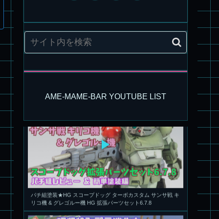
旧キット製作★アリイ 1/72 アーマードバルキリー
AME-MAME-BAR YOUTUBE LIST
パチ組塗装★HG スコープドッグ ターボカスタム サンサ戦 キ
リコ機 & グレゴルー機 HG 拡張パーツセット6.7.8