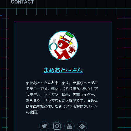
CONTACT
旧キット製作★アオシマ ロボダッチ モビルZ
まめおと～さん
まめおと～さんと申します。出戻りへっぽこ
モデラーです。懐かし（８０年代～現在）プ
ラモデル、トイガン、映画、仮面ライダー、
おもちゃ、ドラマなどが大好物です。★最近
パチ組塗装★モデロイド 1/60 イングラム リアクティブアーマ
は動画を始めました★（プラモ製作がメイン
ー
の動画）