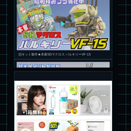
旧キット製作★本家SDマクロス バルキリーVF-1S
パチ組塗装★PLAMAX 1/72 バトロイド・バルキリー VF-1S ロ
イ・フォッカー スペシャル