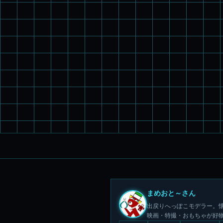
まめおと～さん
出戻りへっぽこモデラー。懐
映画・特撮・おもちゃが好