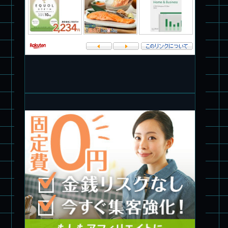
パチ組★WAVE 1/35 マーシィドッグ & ストライクドッグ
旧キット製作★アオシマ ロボダッチ モビルタマゴロー