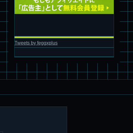
パチ組塗装★バンダイ HG スコープドッグ拡張セット3～5
Tweets by feggxplus
ブルーティッシュドッグ &
スコープドッグ サンサ戦 リーマン少佐機
旧キット制作★バンダイ 1/144 ドラグナー3型