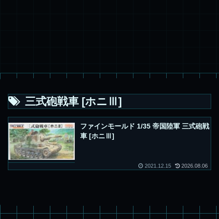
三式砲戦車 [ホニⅢ]
ファインモールド 1/35 帝国陸軍 三式砲戦
車 [ホニⅢ]
2021.12.15
2026.08.06