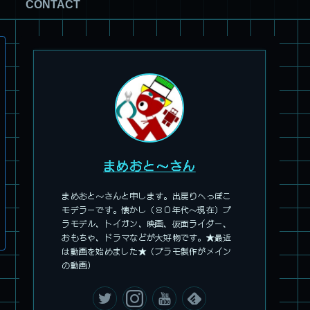
CONTACT
まめおと～さん
まめおと～さんと申します。出戻りへっぽこ
旧キット製作★アオシマ ロボダッチ モビルZ
モデラーです。懐かし（８０年代～現在）プ
ラモデル、トイガン、映画、仮面ライダー、
おもちゃ、ドラマなどが大好物です。★最近
は動画を始めました★（プラモ製作がメイン
の動画）