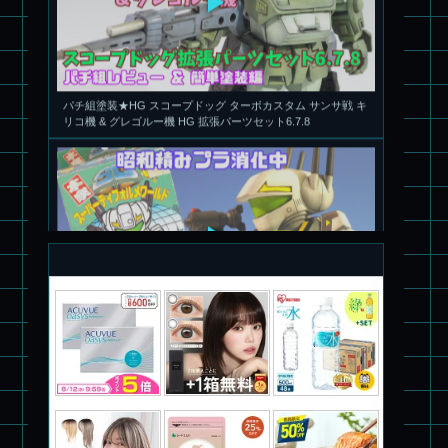
パチ組塗装★HG スコープドッグ ターボカスタム サンサ戦 キ
リコ機 & グレゴルー機 HG 拡張パーツセット6.7.8
旧キット製作★本家SDマクロス バルキリーVF-1S