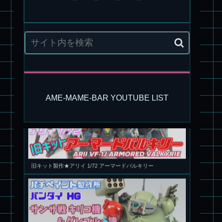
パチ組塗装★モデロイド 1/60 イングラム リアクティブアーマ
ー
AME-MAME-BAR YOUTUBE LIST
旧キット製作★アリイ 1/72 アーマードバルキリー