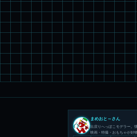
まめおと～さん
出戻りへっぽこモデラー。懐
映画・特撮・おもちゃが好