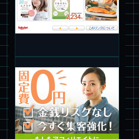
パチ組塗装★PLAMAX 1/72 バトロイド・バルキリー VF-1S ロ
イ・フォッカー スペシャル
パチ組★WAVE 1/35 マーシィドッグ & ストライクドッグ