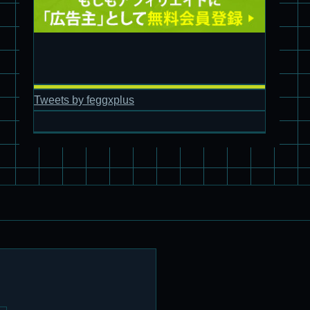
旧キット製作★アオシマ ロボダッチ モビルタマゴロー
Tweets by feggxplus
パチ組塗装★バンダイ HG スコープドッグ拡張セット3～5
ブルーティッシュドッグ &
スコープドッグ サンサ戦 リーマン少佐機