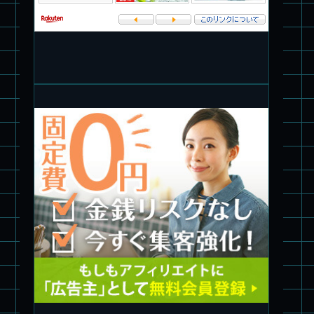
パチ組★WAVE 1/35 マーシィドッグ & ストライクドッグ
旧キット製作★アオシマ ロボダッチ モビルタマゴロー