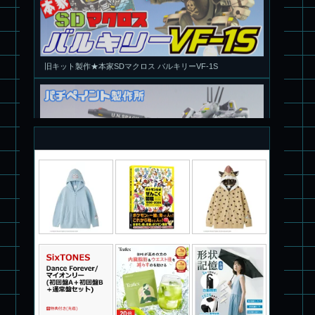
旧キット製作★本家SDマクロス バルキリーVF-1S
パチ組塗装★PLAMAX 1/72 バトロイド・バルキリー VF-1S ロ
イ・フォッカー スペシャル