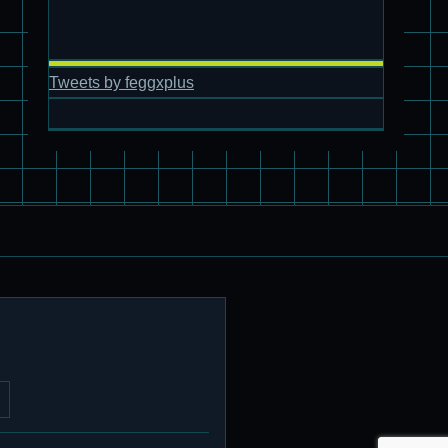
パチ組塗装★バンダイ HG スコープドッグ拡張セット3～5
ブルーティッシュドッグ &
スコープドッグ サンサ戦 リーマン少佐機
Tweets by feggxplus
旧キット制作★バンダイ 1/144 ドラグナー3型