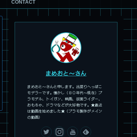
CONTACT
パチ組塗装★モデロイド 1/60 イングラム リアクティブアーマ
ー
まめおと～さん
まめおと～さんと申します。出戻りへっぽこ
モデラーです。懐かし（８０年代～現在）プ
ラモデル、トイガン、映画、仮面ライダー、
おもちゃ、ドラマなどが大好物です。★最近
は動画を始めました★（プラモ製作がメイン
の動画）
旧キット製作★アリイ 1/72 アーマードバルキリー