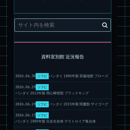
資料室別館 近況報告
パチ組塗装★HG スコープドッグ ターボカスタム サンサ戦 キ
リコ機 & グレゴルー機 HG 拡張パーツセット6.7.8
2026.06.30
バンダイ 1990年製 双脳地獣 ブローズ
ソフビ
2026.06.29
ソフビ
バンダイ 2013年製 用心棒怪獣 ブラックキング
2026.06.29
バンダイ 2015年製 閻魔獣 ザイゴーグ
ソフビ
2026.06.17
ソフビ
バンダイ 1995年製 完全生命体 デストロイア集合体
旧キット製作★本家SDマクロス バルキリーVF-1S