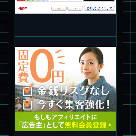
ブルーティッシュドッグ &
スコープドッグ サンサ戦 リーマン少佐機
旧キット制作★バンダイ 1/144 ドラグナー3型