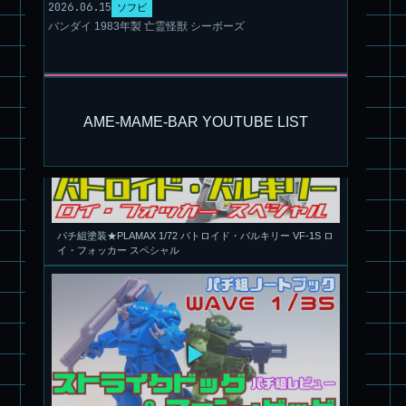
2026.06.15
ソフビ
バンダイ 1983年製 亡霊怪獣 シーボーズ
AME-MAME-BAR YOUTUBE LIST
パチ組塗装★PLAMAX 1/72 バトロイド・バルキリー VF-1S ロ
イ・フォッカー スペシャル
パチ組★WAVE 1/35 マーシィドッグ & ストライクドッグ