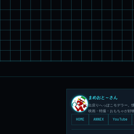
まめおと～さん
出戻りへっぽこモデラー。懐
映画・特撮・おもちゃが好
HOME
ANNEX
YouTube