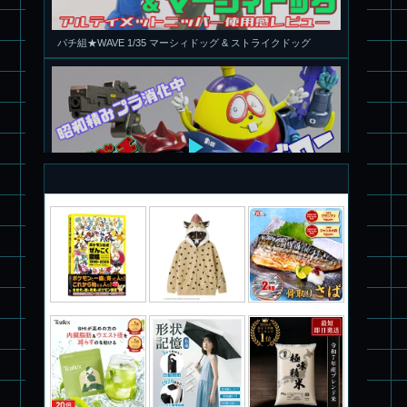
旧キット製作★アオシマ ロボダッチ モビルタマゴロー
パチ組塗装★バンダイ HG スコープドッグ拡張セット3～5