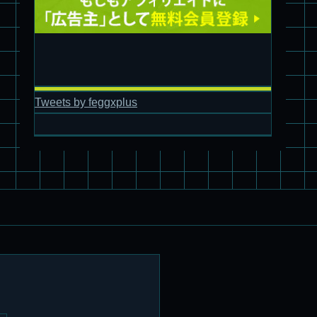
旧キット製作★アオシマ ロボダッチ モビルタマゴロー
Tweets by feggxplus
パチ組塗装★バンダイ HG スコープドッグ拡張セット3～5
ブルーティッシュドッグ &
スコープドッグ サンサ戦 リーマン少佐機