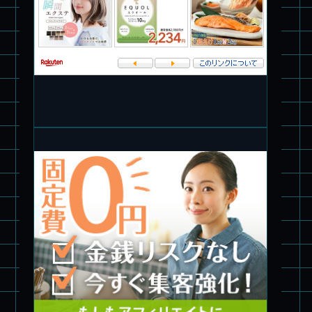
パチ組塗装★PLAMAX 1/72 バトロイド・バルキリー VF-1S ロ
イ・フォッカー スペシャル
パチ組★WAVE 1/35 マーシィドッグ & ストライクドッグ