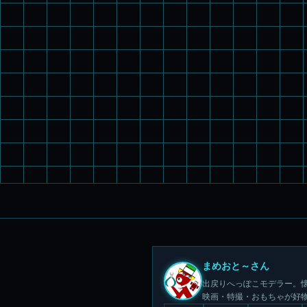
まめおと～さん
出戻りへっぽこモデラー。懐
映画・特撮・おもちゃが好