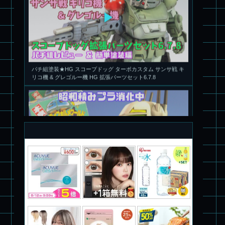
パチ組塗装★HG スコープドッグ ターボカスタム サンサ戦 キ
リコ機 & グレゴルー機 HG 拡張パーツセット6.7.8
旧キット製作★本家SDマクロス バルキリーVF-1S