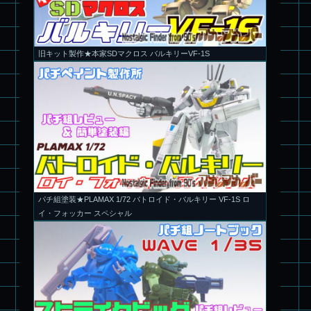
旧キット製作★本家SDマクロス バルキリーVF-1S
パチ組塗装★PLAMAX 1/72 バトロイド・バルキリー VF-1S ロ
イ・フォッカー スペシャル