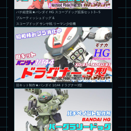
パチ組塗装★バンダイ HG スコープドッグ拡張セット3～5
ブルーティッシュドッグ &
スコープドッグ サンサ戦 リーマン少佐機
旧キット制作★バンダイ 1/144 ドラグナー3型