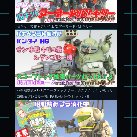
旧キット製作★アリイ 1/72 アーマードバルキリー
パチ組塗装★HG スコープドッグ ターボカスタム サンサ戦 キリ
コ機 & グレゴルー機 HG 拡張パーツセット6.7.8