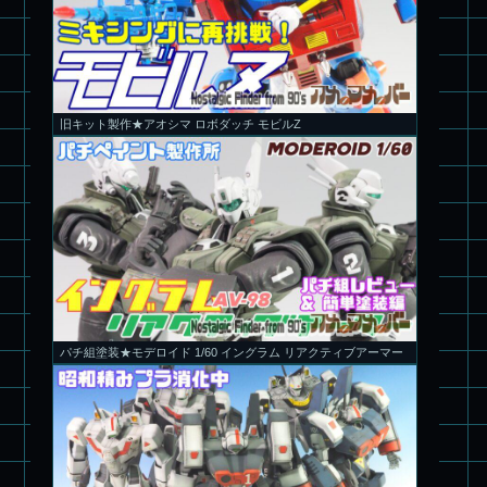
旧キット製作★アオシマ ロボダッチ モビルZ
パチ組塗装★モデロイド 1/60 イングラム リアクティブアーマー