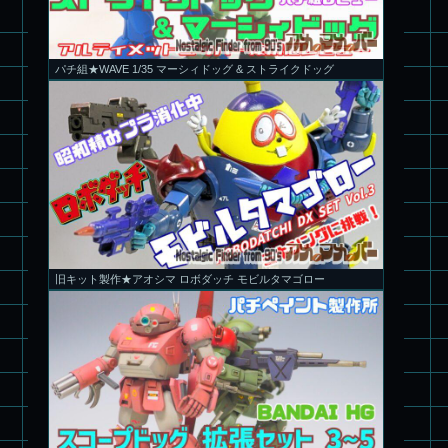
パチ組★WAVE 1/35 マーシィドッグ & ストライクドッグ
旧キット製作★アオシマ ロボダッチ モビルタマゴロー