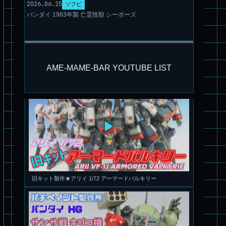
2026.06.15
ソフビ
バンダイ 1983年製 亡霊怪獣 シーボーズ
パチ組塗装★モデロイド 1/60 イングラム リアクティブアーマ
ー
AME-MAME-BAR YOUTUBE LIST
旧キット製作★アリイ 1/72 アーマードバルキリー