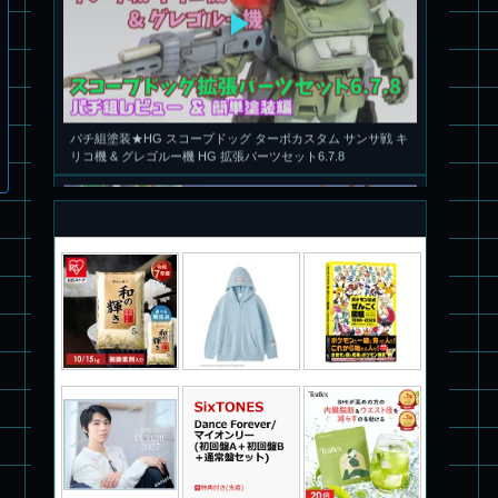
パチ組塗装★HG スコープドッグ ターボカスタム サンサ戦 キ
リコ機 & グレゴルー機 HG 拡張パーツセット6.7.8
旧キット製作★本家SDマクロス バルキリーVF-1S