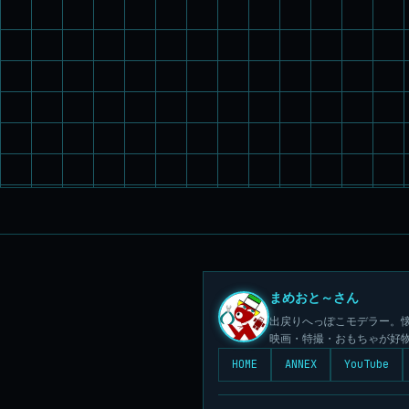
まめおと～さん
出戻りへっぽこモデラー。懐
映画・特撮・おもちゃが好
HOME
ANNEX
YouTube