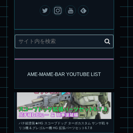
旧キット製作★アリイ 1/72 アーマードバルキリー
AME-MAME-BAR YOUTUBE LIST
パチ組塗装★HG スコープドッグ ターボカスタム サンサ戦 キ
リコ機 & グレゴルー機 HG 拡張パーツセット6.7.8