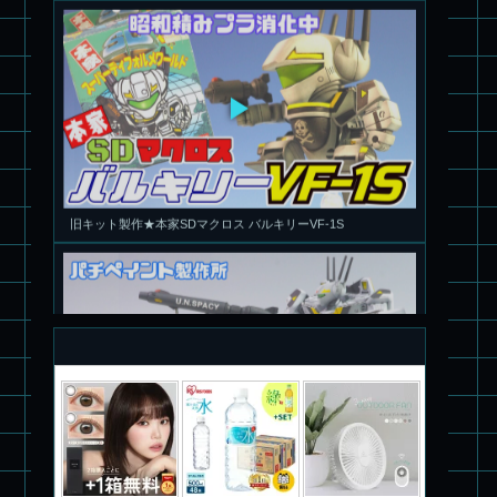
旧キット製作★本家SDマクロス バルキリーVF-1S
パチ組塗装★PLAMAX 1/72 バトロイド・バルキリー VF-1S ロ
イ・フォッカー スペシャル