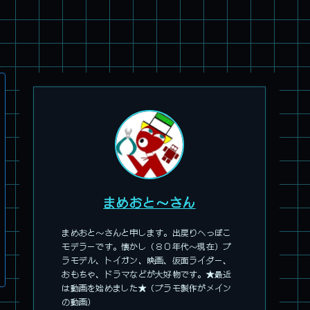
旧キット製作★アオシマ ロボダッチ モビルZ
まめおと～さん
まめおと～さんと申します。出戻りへっぽこ
モデラーです。懐かし（８０年代～現在）プ
パチ組塗装★モデロイド 1/60 イングラム リアクティブアーマ
ラモデル、トイガン、映画、仮面ライダー、
ー
おもちゃ、ドラマなどが大好物です。★最近
は動画を始めました★（プラモ製作がメイン
の動画）