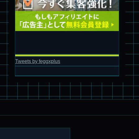
パチ組塗装★バンダイ HG スコープドッグ拡張セット3～5
ブルーティッシュドッグ &
スコープドッグ サンサ戦 リーマン少佐機
Tweets by feggxplus
旧キット制作★バンダイ 1/144 ドラグナー3型