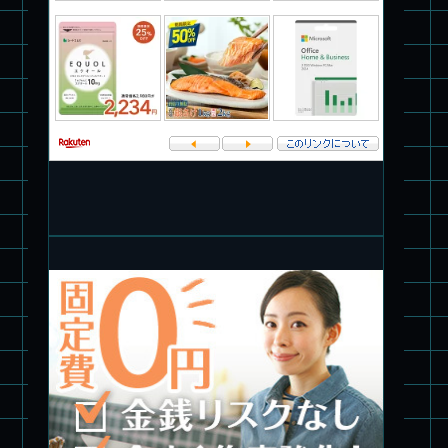
パチ組★WAVE 1/35 マーシィドッグ & ストライクドッグ
旧キット製作★アオシマ ロボダッチ モビルタマゴロー