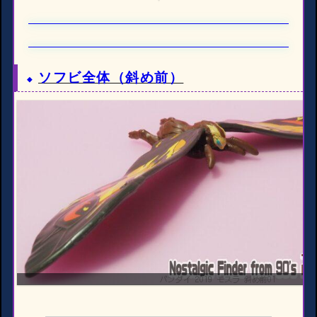
ソフビ全体（斜め前）
バンダイ 2019 モスラ 斜め前01