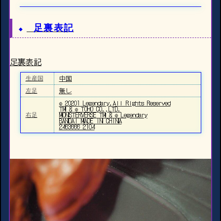
足裏表記
足裏表記
中国
生産国
無し
左足
© 20201 Legendary.All Rights Reserved
TM & © TOHO CO.,LTD.
MONSTERVERSE TM & © Legendary
右足
BANDAI MADE IN CHINA
2463666 2104