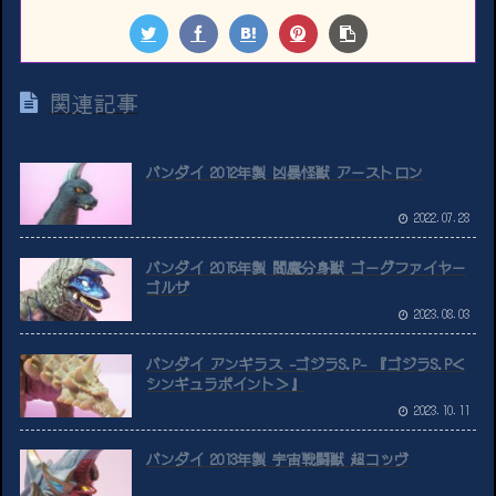
関連記事
バンダイ 2012年製 凶暴怪獣 アーストロン
2022.07.28
バンダイ 2015年製 閻魔分身獣 ゴーグファイヤー
ゴルザ
2023.08.03
バンダイ アンギラス -ゴジラS.P- 『ゴジラS.P＜
シンギュラポイント＞』
2023.10.11
バンダイ 2013年製 宇宙戦闘獣 超コッヴ