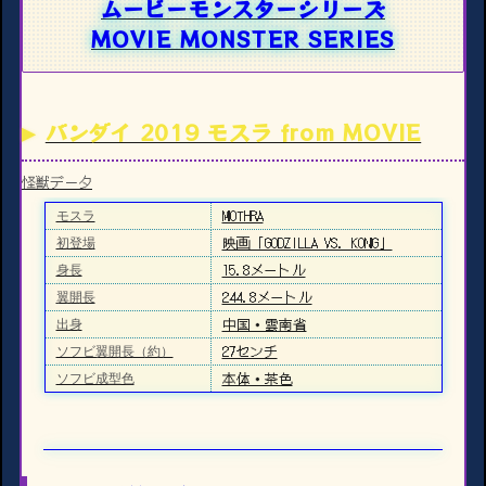
ムービーモンスターシリーズ
MOVIE MONSTER SERIES
バンダイ 2019 モスラ from MOVIE
怪獣データ
MOTHRA
モスラ
映画「GODZILLA VS. KONG」
初登場
15.8メートル
身長
244.8メートル
翼開長
中国・雲南省
出身
27センチ
ソフビ翼開長（約）
本体・茶色
ソフビ成型色