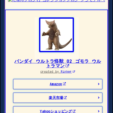
バンダイ ウルトラ怪獣 02 ゴモラ ウル
トラマン
created by
Rinker
Amazon
楽天市場
Yahooショッピング