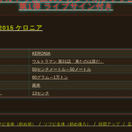
第1弾 ライブサイン付き
2015 ケロニア
KERONIA
ウルトラマン 第31話「来たのは誰だ」
50センチメートル～50メートル
80グラム～1万トン
南米
）
13センチ
フビ全体（斜め前） / ソフビ全体（斜め後ろ） / 頭部アップ / 