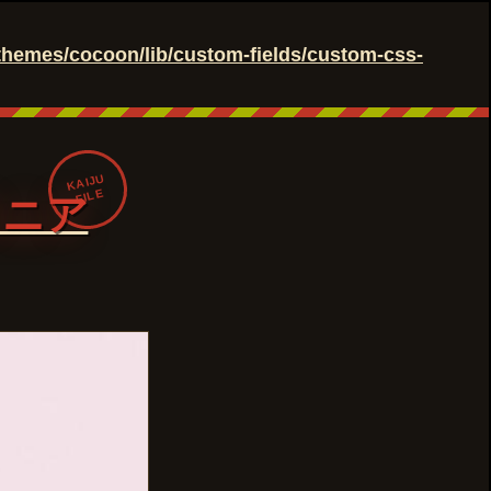
hemes/cocoon/lib/custom-fields/custom-css-
KAIJU
FILE
ロニア