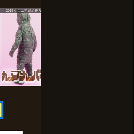
2015 ケロニア 斜め後ろ01
2015 ケロニア 斜め後ろ02
2