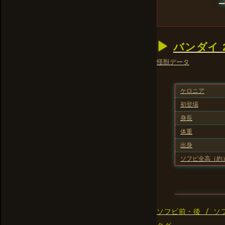
バンダイ 
怪獣データ
ケロニア
初登場
身長
体重
出身
ソフビ全高（約
ソフビ前・後 / ソ