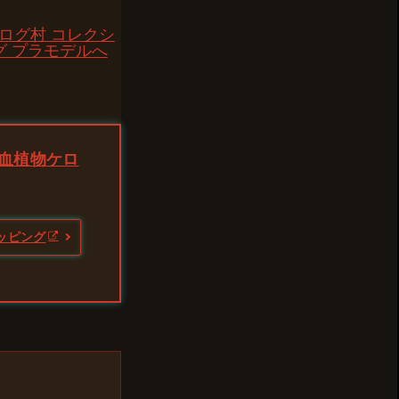
血植物ケロ
ョッピング