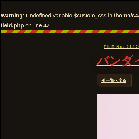
Warning
: Undefined variable $custom_css in
/home/c4
field.php
on line
47
FILE No. 014
バンダイ
◀ 一覧へ戻る