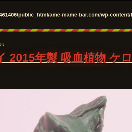
461406/public_html/ame-mame-bar.com/wp-content/t
765
 2015年製 吸血植物 ケ