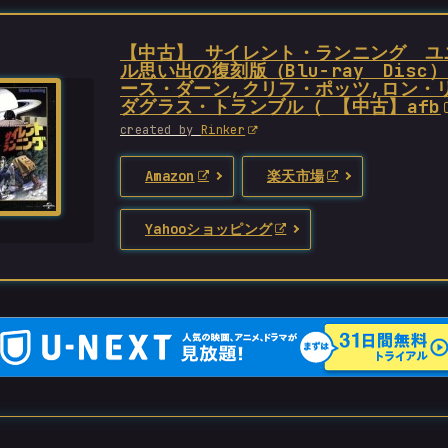
【中古】 サイレント・ランニング ユ
ル思い出の復刻版（Blu−ray Disc
ース・ダーン,クリフ・ポッツ,ロン・
ダグラス・トランブル（ 【中古】afb
created by
Rinker
Amazon
楽天市場
Yahooショッピング