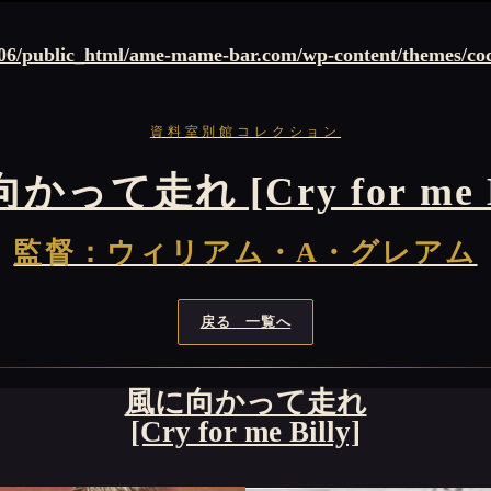
6/public_html/ame-mame-bar.com/wp-content/themes/cocoo
資料室別館コレクション
かって走れ [Cry for me Bi
監督：ウィリアム・A・グレアム
戻る 一覧へ
風に向かって走れ
[Cry for me Billy]