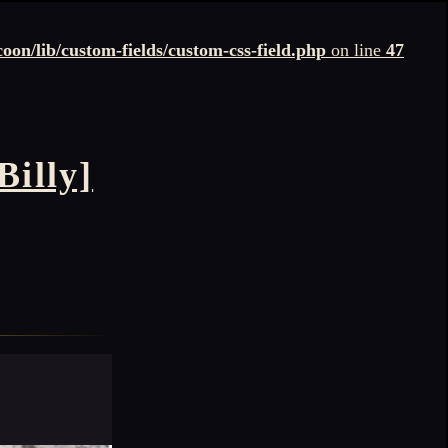
n/lib/custom-fields/custom-css-field.php
on line
47
lly]