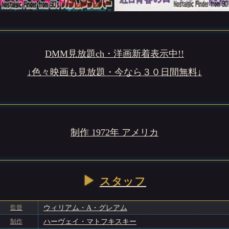
DMM見放題ch・洋画新着表示中!!
↓色々映画も見放題・今なら３０日間無料↓
制作 1972年 アメリカ
スタッフ
監督
ウィリアム・A・グレアム
制作
ハーヴェイ・マトフキスキー