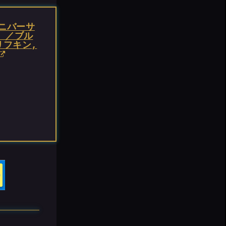
ニバーサ
） ／ブル
リフキン,