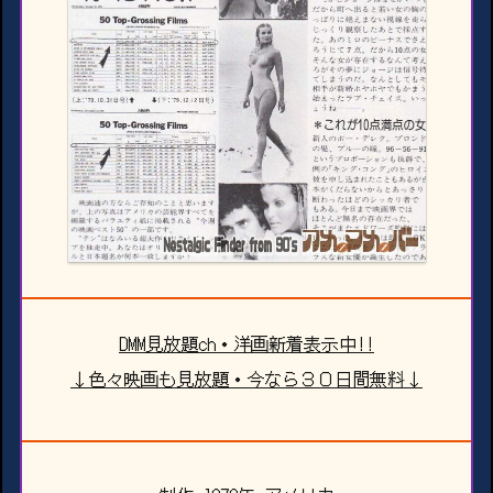
DMM見放題ch・洋画新着表示中!!
↓色々映画も見放題・今なら３０日間無料↓