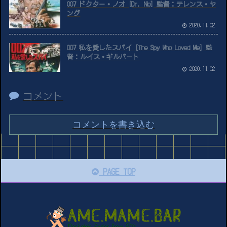
007 ドクター・ノオ [Dr. No] 監督：テレンス・ヤ
ング
2020.11.02
007 私を愛したスパイ [The Spy Who Loved Me] 監
督：ルイス・ギルバート
2020.11.02
コメント
コメントを書き込む
PAGE TOP