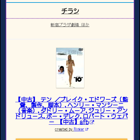
チラシ
新宿プラザ劇場 ほか
【中古】 テン ／ブレイク・エドワーズ（監
督、製作、脚本）,ヘンリー・マンシーニ
（音楽）,ダドリー・ムーア,ジュリー・アン
ドリュース,ボー・デレク,ロバート・ウェバ
ー 【中古】afb
created by
Rinker