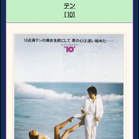
テン
[10]