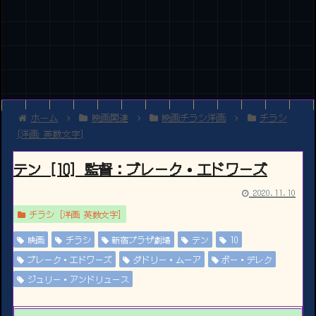
ホーム
映画関連
映画チラシ洋画
チラシ
[洋画 英数文字]
テン [10] 監督：ブレーク・エドワーズ
2020.11.10
チラシ [洋画 英数文字]
映画
チラシ
新宿プラザ劇場
テン
10
ブレーク・エドワーズ
ダドリー・ムーア
ボー・デレク
ジュリー・アンドリュース