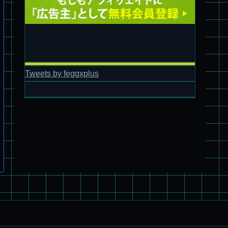
パチ組塗装★バンダイ HG スコープドッグ拡張セット3～5
Tweets by feggxplus
ブルーティッシュドッグ &
スコープドッグ サンサ戦 リーマン少佐機
旧キット制作★バンダイ 1/144 ドラグナー3型