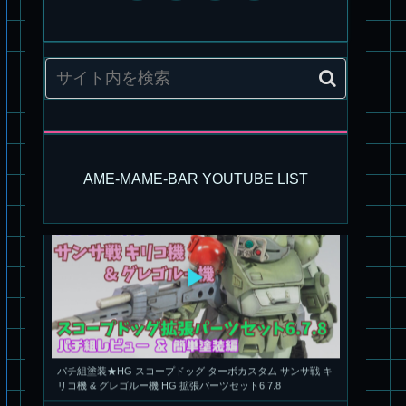
旧キット製作★アリイ 1/72 アーマードバルキリー
AME-MAME-BAR YOUTUBE LIST
パチ組塗装★HG スコープドッグ ターボカスタム サンサ戦 キ
リコ機 & グレゴルー機 HG 拡張パーツセット6.7.8