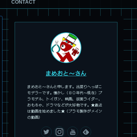
CONTACT
旧キット製作★アオシマ ロボダッチ モビルZ
まめおと～さん
まめおと～さんと申します。出戻りへっぽこ
モデラーです。懐かし（８０年代～現在）プ
ラモデル、トイガン、映画、仮面ライダー、
おもちゃ、ドラマなどが大好物です。★最近
パチ組塗装★モデロイド 1/60 イングラム リアクティブアーマ
は動画を始めました★（プラモ製作がメイン
ー
の動画）