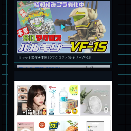
旧キット製作★本家SDマクロス バルキリーVF-1S
パチ組塗装★PLAMAX 1/72 バトロイド・バルキリー VF-1S ロ
イ・フォッカー スペシャル