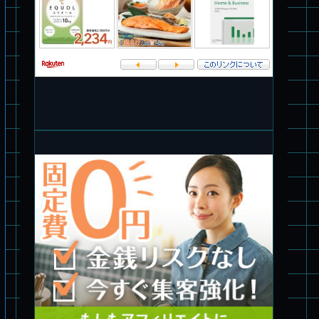
パチ組★WAVE 1/35 マーシィドッグ & ストライクドッグ
旧キット製作★アオシマ ロボダッチ モビルタマゴロー